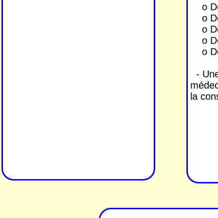
o De 
o De 
o De v
o De
o De v
- Une 
médeci
la con